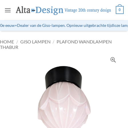
Ga
0
naar
inhoud
0e eeuw
•
Dealer van de Giso-lampen. Opnieuw uitgebrachte tijdloze lampe
HOME
/
GISO LAMPEN
/
PLAFOND WANDLAMPEN
THABUR