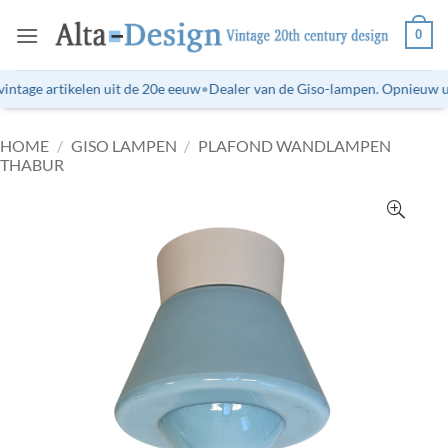
Ga
0
naar
inhoud
ntage artikelen uit de 20e eeuw
•
Dealer van de Giso-lampen. Opnieuw uitg
HOME
/
GISO LAMPEN
/
PLAFOND WANDLAMPEN
THABUR