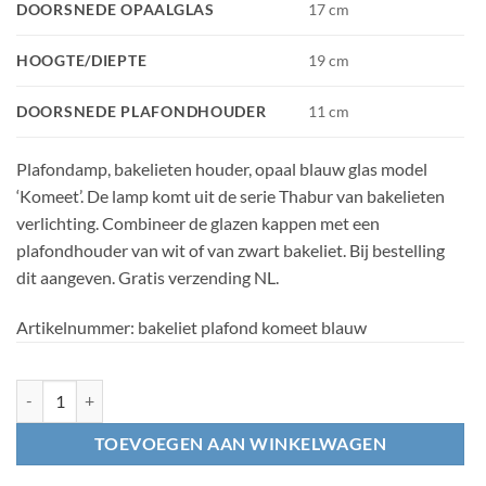
DOORSNEDE OPAALGLAS
17 cm
HOOGTE/DIEPTE
19 cm
DOORSNEDE PLAFONDHOUDER
11 cm
Plafondamp, bakelieten houder, opaal blauw glas model
‘Komeet’. De lamp komt uit de serie Thabur van bakelieten
verlichting. Combineer de glazen kappen met een
plafondhouder van wit of van zwart bakeliet. Bij bestelling
dit aangeven. Gratis verzending NL.
Artikelnummer:
bakeliet plafond komeet blauw
27. Bakelieten plafondlamp Komeet Blauw aantal
TOEVOEGEN AAN WINKELWAGEN