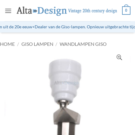
Ga
0
naar
inhoud
 uit de 20e eeuw
•
Dealer van de Giso-lampen. Opnieuw uitgebrachte tijdl
HOME
/
GISO LAMPEN
/
WANDLAMPEN GISO