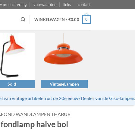
w product vraag
voorwaarden
links
contact
0
WINKELWAGEN /
€
0.00
Sold
VintageLampen
an vintage artikelen uit de 20e eeuw
•
Dealer van de Giso-lampen. Op
AFOND WANDLAMPEN THABUR
afondlamp halve bol