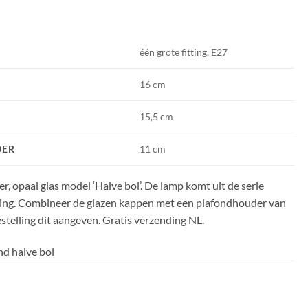
één grote fitting, E27
16 cm
15,5 cm
DER
11 cm
, opaal glas model ‘Halve bol’. De lamp komt uit de serie
ting. Combineer de glazen kappen met een plafondhouder van
bestelling dit aangeven. Gratis verzending NL.
nd halve bol
bol aantal