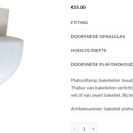
€
55.00
FITTING
DOORSNEDE OPAALGLAS
HOOGTE/DIEPTE
DOORSNEDE PLAFONDHOU
Plafondlamp, bakelieten houder
Thabur van bakelieten verlich
wit of van zwart bakeliet. Bij 
Artikelnummer:
bakeliet plafo
09. Bakelieten plafondlamp halve 