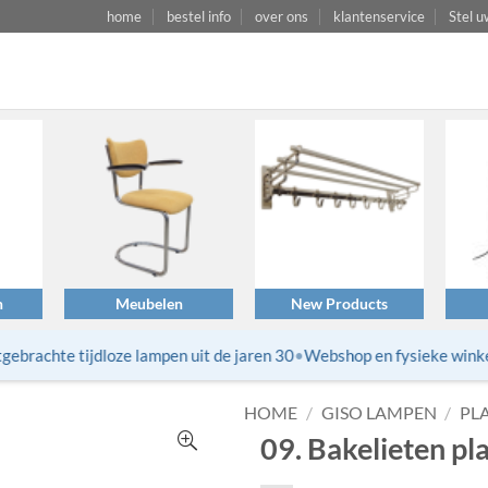
home
bestel info
over ons
klantenservice
Stel u
n
Meubelen
New Products
rachte tijdloze lampen uit de jaren 30
•
Webshop en fysieke winkel v
HOME
/
GISO LAMPEN
/
PL
09. Bakelieten pl