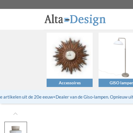
Ga
naar
inhoud
Accessoires
GISO lampe
rtikelen uit de 20e eeuw
•
Dealer van de Giso-lampen. Opnieuw uitgeb