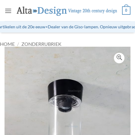
Ga
0
naar
inhoud
tikelen uit de 20e eeuw
•
Dealer van de Giso-lampen. Opnieuw uitgebrachte
HOME
/
ZONDERRUBRIEK