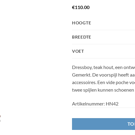
€
110.00
HOOGTE
BREEDTE
VOET
Dressboy, teak hout, een ontwerp
Gemerkt. De voorspijl heeft aa
accessoires. Een vide poche vo
twee spijlen kunnen schoenen s
Artikelnummer:
HN42
TO