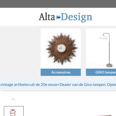
Ga
naar
inhoud
Accessoires
GISO lampe
ntage artikelen uit de 20e eeuw
•
Dealer van de Giso-lampen. Opnieuw