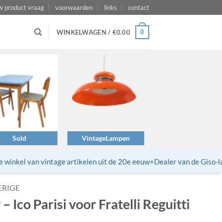
w product vraag
voorwaarden
links
contact
0
WINKELWAGEN /
€
0.00
Sold
VintageLampen
inkel van vintage artikelen uit de 20e eeuw
•
Dealer van de Giso-lam
ERIGE
Ico Parisi voor Fratelli Reguitti