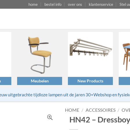
home
bestel info
over ons
klantenservice
Stel u
n
Meubelen
New Products
 uitgebrachte tijdloze lampen uit de jaren 30
•
Webshop en fysieke w
HOME
/
ACCESSOIRES
/
OV
HN42 – Dressboy – 