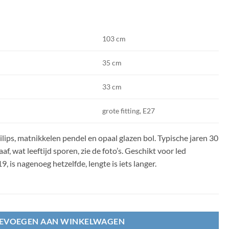
103 cm
35 cm
33 cm
grote fitting, E27
lips, matnikkelen pendel en opaal glazen bol. Typische jaren 30
f, wat leeftijd sporen, zie de foto’s. Geschikt voor led
9, is nagenoeg hetzelfde, lengte is iets langer.
EVOEGEN AAN WINKELWAGEN