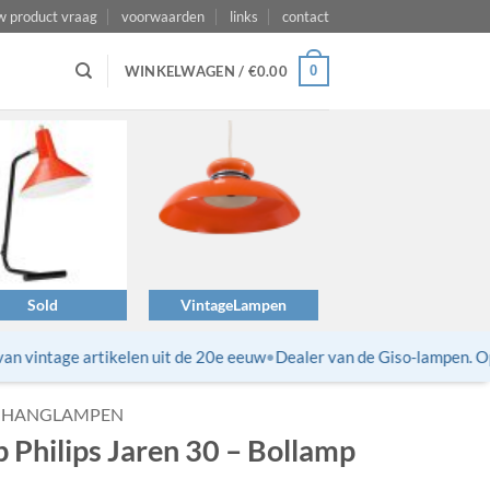
w product vraag
voorwaarden
links
contact
0
WINKELWAGEN /
€
0.00
Sold
VintageLampen
 vintage artikelen uit de 20e eeuw
•
Dealer van de Giso-lampen. Opni
HANGLAMPEN
Philips Jaren 30 – Bollamp