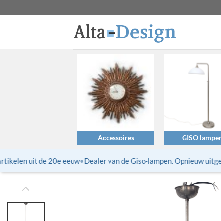
Ga
naar
inhoud
Accessoires
GISO lampe
ikelen uit de 20e eeuw
•
Dealer van de Giso-lampen. Opnieuw uitgebra