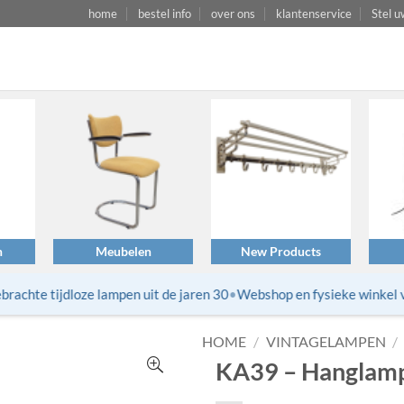
home
bestel info
over ons
klantenservice
Stel u
n
Meubelen
New Products
chte tijdloze lampen uit de jaren 30
•
Webshop en fysieke winkel van
HOME
/
VINTAGELAMPEN
/
KA39 – Hanglamp 