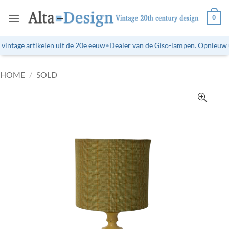
Ga
0
naar
inhoud
intage artikelen uit de 20e eeuw
•
Dealer van de Giso-lampen. Opnieuw ui
HOME
/
SOLD