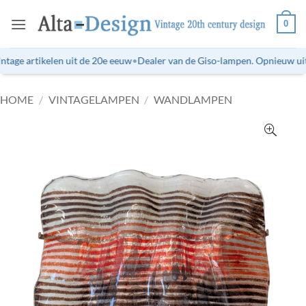
Ga
0
naar
inhoud
tage artikelen uit de 20e eeuw
•
Dealer van de Giso-lampen. Opnieuw uitg
HOME
/
VINTAGELAMPEN
/
WANDLAMPEN