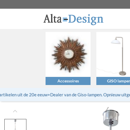
Ga
naar
inhoud
Accessoires
GISO lampe
tikelen uit de 20e eeuw
•
Dealer van de Giso-lampen. Opnieuw uitgebr