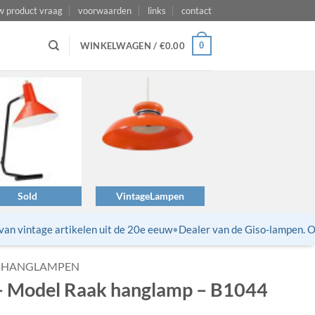
w product vraag
voorwaarden
links
contact
0
WINKELWAGEN /
€
0.00
Sold
VintageLampen
n vintage artikelen uit de 20e eeuw
•
Dealer van de Giso-lampen. Opn
HANGLAMPEN
– Model Raak hanglamp – B1044