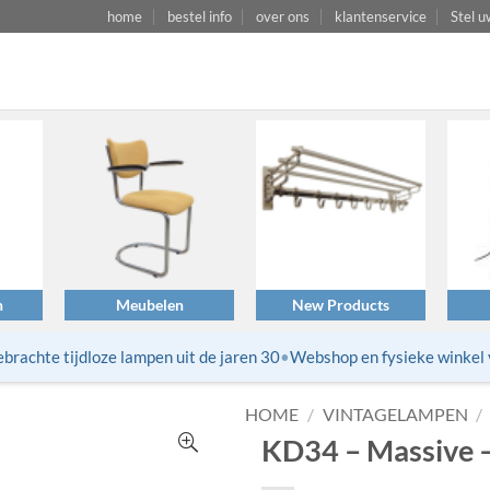
home
bestel info
over ons
klantenservice
Stel u
n
Meubelen
New Products
achte tijdloze lampen uit de jaren 30
•
Webshop en fysieke winkel va
HOME
/
VINTAGELAMPEN
/
KD34 – Massive 