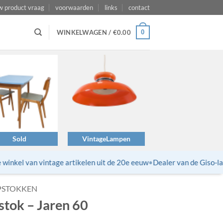
w product vraag
voorwaarden
links
contact
0
WINKELWAGEN /
€
0.00
Sold
VintageLampen
nkel van vintage artikelen uit de 20e eeuw
•
Dealer van de Giso-lam
PSTOKKEN
tok – Jaren 60