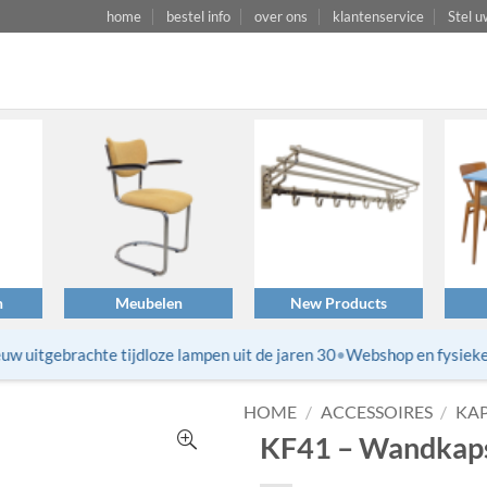
home
bestel info
over ons
klantenservice
Stel u
n
Meubelen
New Products
 uitgebrachte tijdloze lampen uit de jaren 30
•
Webshop en fysieke wi
HOME
/
ACCESSOIRES
/
KA
KF41 – Wandkaps