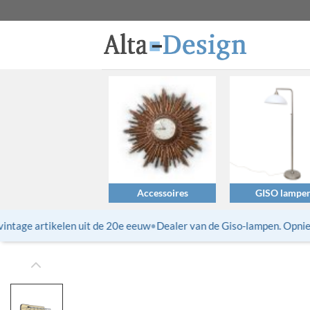
Ga
naar
inhoud
Accessoires
GISO lampe
tage artikelen uit de 20e eeuw
•
Dealer van de Giso-lampen. Opnieuw