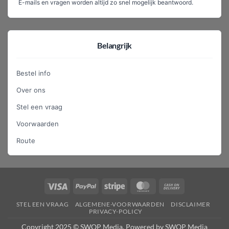
E-mails en vragen worden altijd zo snel mogelijk beantwoord.
Belangrijk
Bestel info
Over ons
Stel een vraag
Voorwaarden
Route
Visa
PayPal
Stripe
MasterCard
Cash
On
STEL EEN VRAAG
ALGEMENE-VOORWAARDEN
DISCLAIMER
Delivery
PRIVACY-POLICY
Copyright 2025 © SWOP Media. Powered by SWOP Media