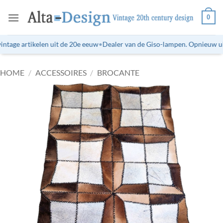
Ga
0
naar
inhoud
tage artikelen uit de 20e eeuw
•
Dealer van de Giso-lampen. Opnieuw uitg
HOME
/
ACCESSOIRES
/
BROCANTE