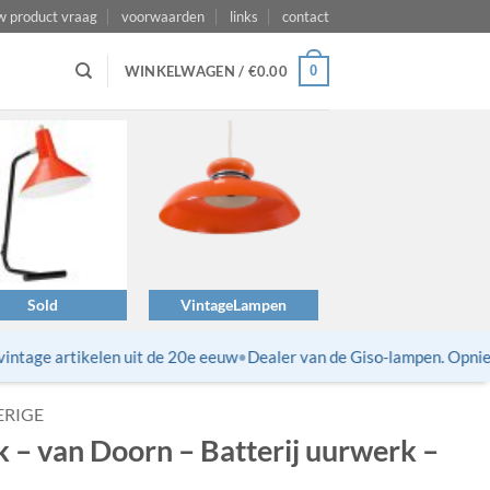
w product vraag
voorwaarden
links
contact
0
WINKELWAGEN /
€
0.00
Sold
VintageLampen
tage artikelen uit de 20e eeuw
•
Dealer van de Giso-lampen. Opnieuw 
ERIGE
 – van Doorn – Batterij uurwerk –