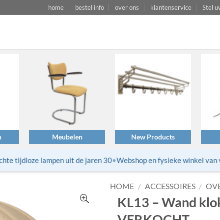
home
bestel info
over ons
klantenservice
Stel u
n
Meubelen
New Products
 tijdloze lampen uit de jaren 30
•
Webshop en fysieke winkel van vin
HOME
/
ACCESSOIRES
/
OV
KL13 – Wand klok
VERKOCHT