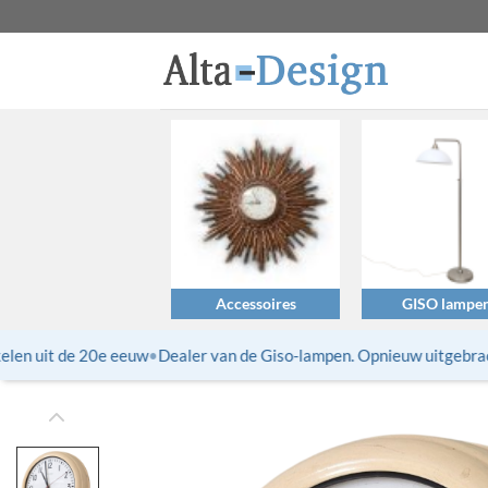
Ga
naar
inhoud
Accessoires
GISO lampe
en uit de 20e eeuw
•
Dealer van de Giso-lampen. Opnieuw uitgebrachte