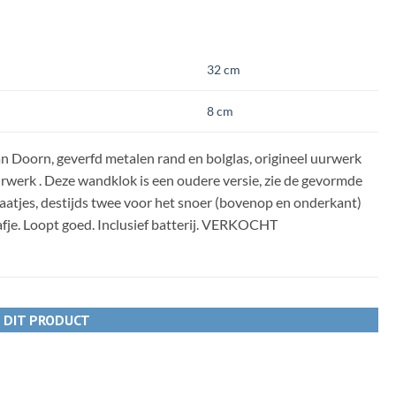
32 cm
8 cm
n Doorn, geverfd metalen rand en bolglas, origineel uurwerk
rwerk . Deze wandklok is een oudere versie, zie de gevormde
aatjes, destijds twee voor het snoer (bovenop en onderkant)
afje. Loopt goed. Inclusief batterij. VERKOCHT
R DIT PRODUCT