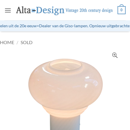
Ga
0
naar
inhoud
len uit de 20e eeuw
•
Dealer van de Giso-lampen. Opnieuw uitgebrachte ti
HOME
/
SOLD