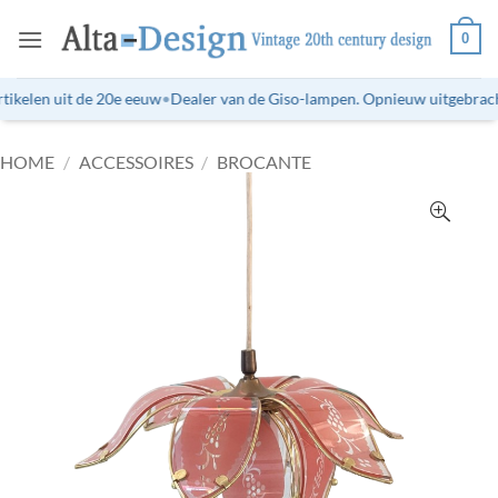
Ga
0
naar
inhoud
ikelen uit de 20e eeuw
•
Dealer van de Giso-lampen. Opnieuw uitgebrachte
HOME
/
ACCESSOIRES
/
BROCANTE