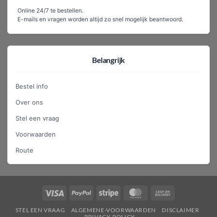
Online 24/7 te bestellen.
E-mails en vragen worden altijd zo snel mogelijk beantwoord.
Belangrijk
Bestel info
Over ons
Stel een vraag
Voorwaarden
Route
Visa
PayPal
Stripe
MasterCard
Cash
On
STEL EEN VRAAG
ALGEMENE-VOORWAARDEN
DISCLAIMER
Delivery
PRIVACY-POLICY