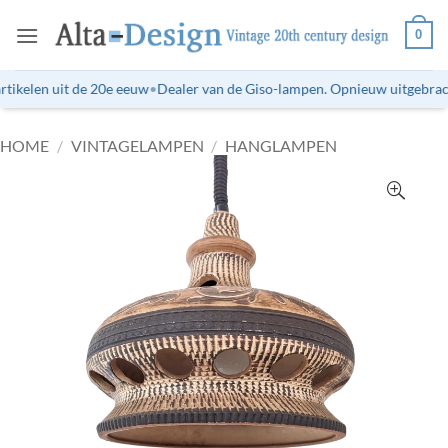
Ga
0
naar
inhoud
tikelen uit de 20e eeuw
•
Dealer van de Giso-lampen. Opnieuw uitgebracht
HOME
/
VINTAGELAMPEN
/
HANGLAMPEN