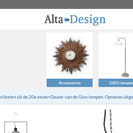
Ga
naar
inhoud
Accessoires
GISO lampe
ikelen uit de 20e eeuw
•
Dealer van de Giso-lampen. Opnieuw uitgebra