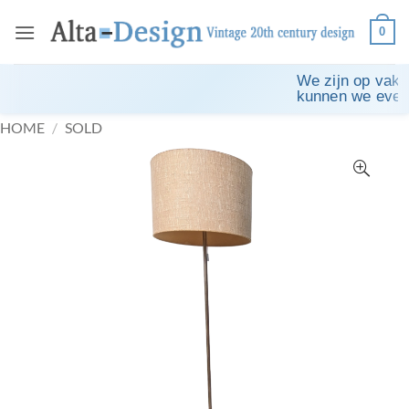
Ga
0
naar
inhoud
We zijn op vakan
kunnen we eventu
HOME
/
SOLD