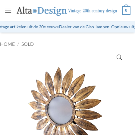
Ga
0
naar
inhoud
age artikelen uit de 20e eeuw
•
Dealer van de Giso-lampen. Opnieuw uitge
HOME
/
SOLD