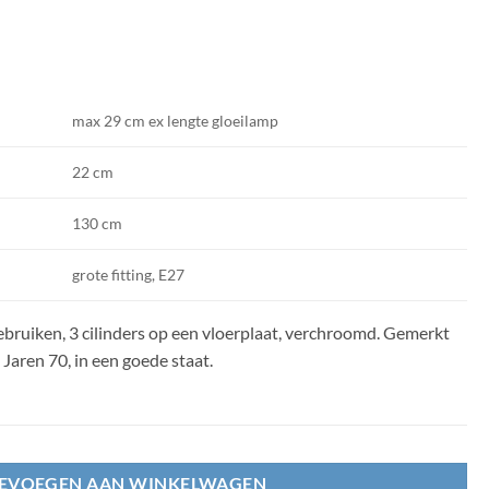
max 29 cm ex lengte gloeilamp
22 cm
130 cm
grote fitting, E27
gebruiken, 3 cilinders op een vloerplaat, verchroomd. Gemerkt
 Jaren 70, in een goede staat.
EVOEGEN AAN WINKELWAGEN