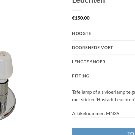
€
150.00
HOOGTE
DOORSNEDE VOET
LENGTE SNOER
FITTING
Tafellamp of als vloerlamp te 
met sticker ‘Hustadt Leuchten’.
Artikelnummer:
MN39
TO