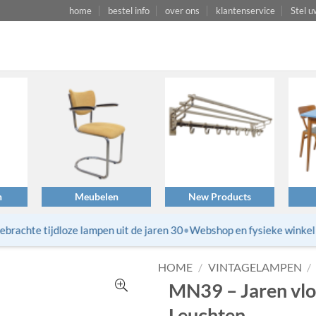
home
bestel info
over ons
klantenservice
Stel u
n
Meubelen
New Products
achte tijdloze lampen uit de jaren 30
•
Webshop en fysieke winkel va
HOME
/
VINTAGELAMPEN
/
MN39 – Jaren vloe
Leuchten