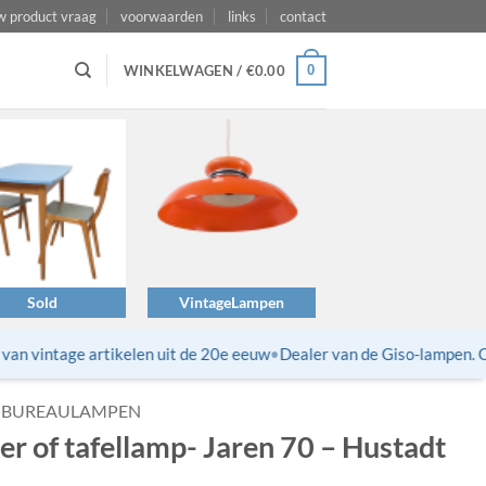
w product vraag
voorwaarden
links
contact
0
WINKELWAGEN /
€
0.00
Sold
VintageLampen
n vintage artikelen uit de 20e eeuw
•
Dealer van de Giso-lampen. Opn
BUREAULAMPEN
r of tafellamp- Jaren 70 – Hustadt