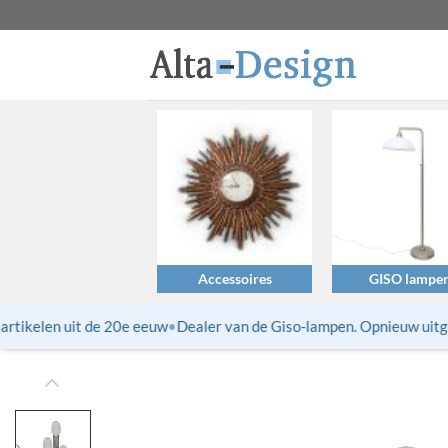
Ga
naar
inhoud
Accessoires
GISO lampe
tikelen uit de 20e eeuw
•
Dealer van de Giso-lampen. Opnieuw uitgebr