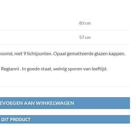
83 cm
57 cm
roomd, met 9 lichtpunten. Opaal gematteerde glazen kappen.
egianni . In goede staat, weinig sporen van leeftijd.
EVOEGEN AAN WINKELWAGEN
R DIT PRODUCT