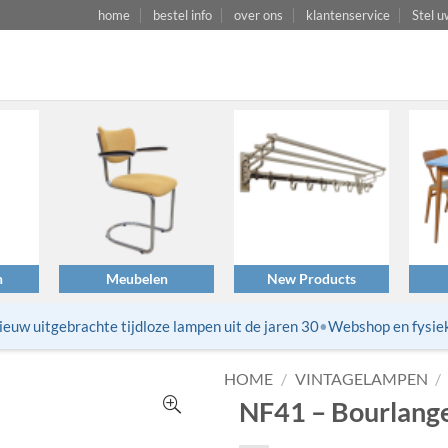
home
bestel info
over ons
klantenservice
Stel u
n
Meubelen
New Products
w uitgebrachte tijdloze lampen uit de jaren 30
•
Webshop en fysieke 
HOME
/
VINTAGELAMPEN
/
NF41 – Bourlange