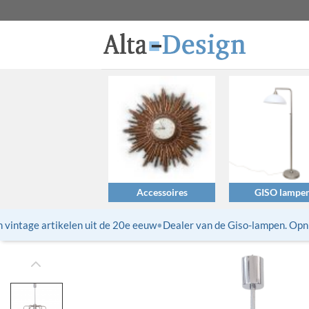
Ga
naar
inhoud
Accessoires
GISO lampe
intage artikelen uit de 20e eeuw
•
Dealer van de Giso-lampen. Opnieu