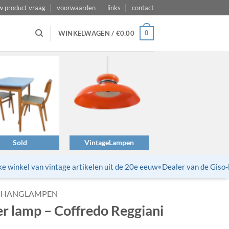
w product vraag
voorwaarden
links
contact
0
WINKELWAGEN /
€
0.00
Sold
VintageLampen
winkel van vintage artikelen uit de 20e eeuw
•
Dealer van de Giso-la
HANGLAMPEN
r lamp – Coffredo Reggiani