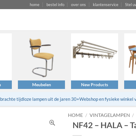
home
bestel info
over ons
klantenservice
Stel u
n
Meubelen
New Products
chte tijdloze lampen uit de jaren 30
•
Webshop en fysieke winkel van
HOME
/
VINTAGELAMPEN
/
NF42 – HALA – T