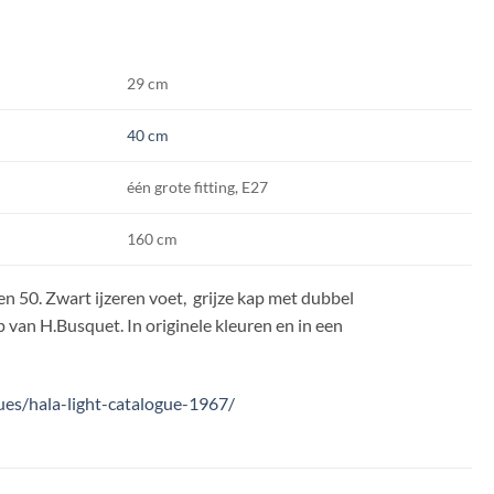
29 cm
40 cm
één grote fitting, E27
160 cm
n 50. Zwart ijzeren voet, grijze kap met dubbel
van H.Busquet. In originele kleuren en in een
gues/hala-light-catalogue-1967/