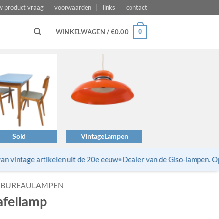
w product vraag
voorwaarden
links
contact
0
WINKELWAGEN /
€
0.00
Sold
VintageLampen
 vintage artikelen uit de 20e eeuw
•
Dealer van de Giso-lampen. Opni
BUREAULAMPEN
afellamp