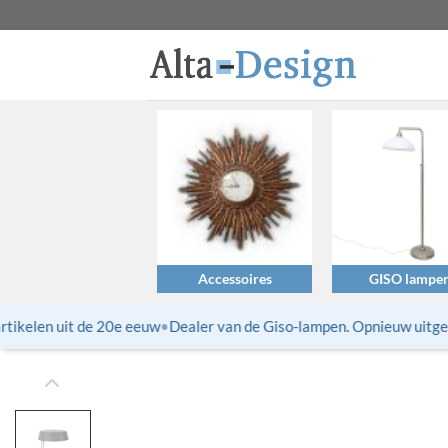
Ga
naar
inhoud
Accessoires
GISO lampe
ikelen uit de 20e eeuw
•
Dealer van de Giso-lampen. Opnieuw uitgebra