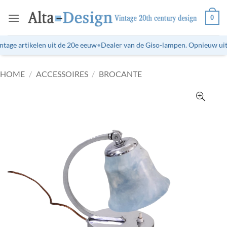
Ga
0
naar
inhoud
age artikelen uit de 20e eeuw
•
Dealer van de Giso-lampen. Opnieuw uitge
HOME
/
ACCESSOIRES
/
BROCANTE