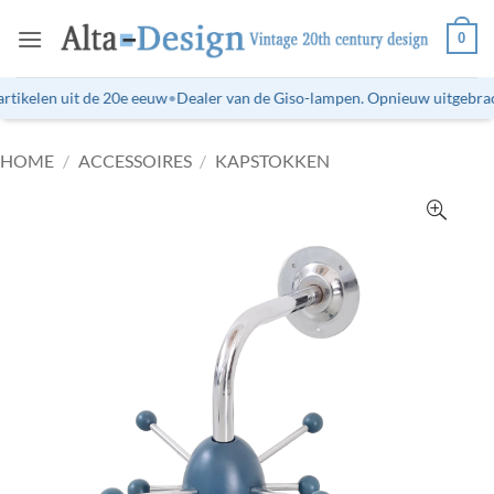
Ga
0
naar
inhoud
tikelen uit de 20e eeuw
•
Dealer van de Giso-lampen. Opnieuw uitgebracht
HOME
/
ACCESSOIRES
/
KAPSTOKKEN