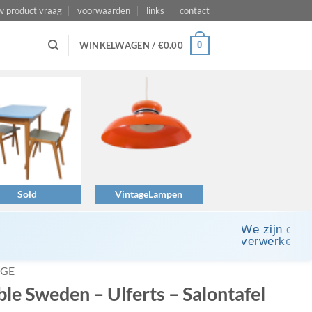
w product vraag
voorwaarden
links
contact
0
WINKELWAGEN /
€
0.00
Sold
VintageLampen
We zijn op vak
verwerken.
IGE
le Sweden – Ulferts – Salontafel