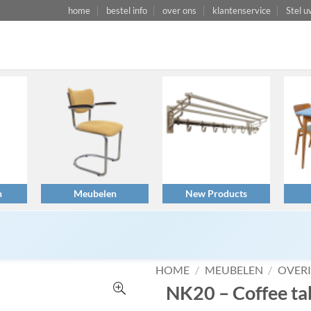
home
bestel info
over ons
klantenservice
Stel u
n
Meubelen
New Products
HOME
/
MEUBELEN
/
OVER
NK20 – Coffee tab