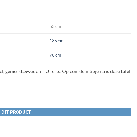
53 cm
135 cm
70 cm
l, gemerkt, Sweden – Ulferts. Op een klein tipje na is deze tafel
R DIT PRODUCT