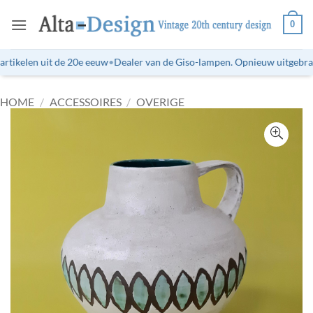
Ga
0
naar
inhoud
tikelen uit de 20e eeuw
•
Dealer van de Giso-lampen. Opnieuw uitgebracht
HOME
/
ACCESSOIRES
/
OVERIGE