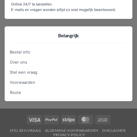
Online 24/7 te bestellen.
E-mails en vragen worden altijd zo snel mogelijk beantwoord.
Belangrijk
Bestel info
Over ons
Stel een vraag
Voorwaarden
Route
Visa
PayPal
Stripe
MasterCard
Cash
On
STEL EEN VRAAG
ALGEMENE-VOORWAARDEN
DISCLAIMER
Delivery
PRIVACY-POLICY