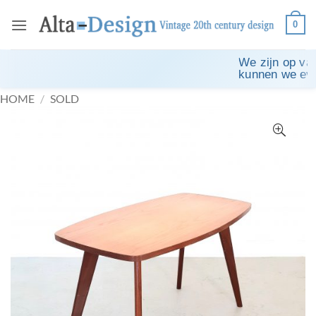
Ga
0
naar
inhoud
We zijn op vaka
kunnen we even
HOME
/
SOLD