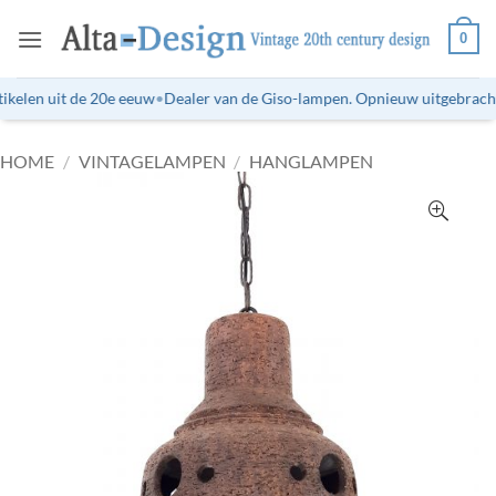
Ga
0
naar
inhoud
kelen uit de 20e eeuw
•
Dealer van de Giso-lampen. Opnieuw uitgebrachte 
HOME
/
VINTAGELAMPEN
/
HANGLAMPEN