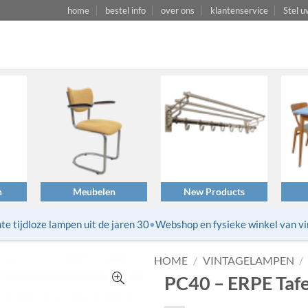
home
bestel info
over ons
klantenservice
Stel u
n
Meubelen
New Products
ijdloze lampen uit de jaren 30
•
Webshop en fysieke winkel van vinta
HOME
/
VINTAGELAMPEN
/
PC40 – ERPE Tafe