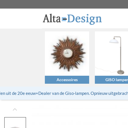
Ga
naar
inhoud
Accessoires
GISO lampe
 uit de 20e eeuw
•
Dealer van de Giso-lampen. Opnieuw uitgebrachte t