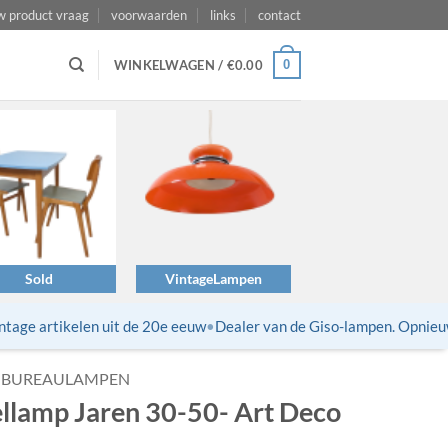
w product vraag
voorwaarden
links
contact
0
WINKELWAGEN /
€
0.00
Sold
VintageLampen
ge artikelen uit de 20e eeuw
•
Dealer van de Giso-lampen. Opnieuw ui
BUREAULAMPEN
llamp Jaren 30-50- Art Deco