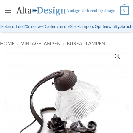
Ga
0
naar
inhoud
kelen uit de 20e eeuw
•
Dealer van de Giso-lampen. Opnieuw uitgebrachte 
HOME
/
VINTAGELAMPEN
/
BUREAULAMPEN