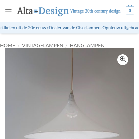
Ga
0
naar
inhoud
tikelen uit de 20e eeuw
•
Dealer van de Giso-lampen. Opnieuw uitgebrachte
HOME
/
VINTAGELAMPEN
/
HANGLAMPEN