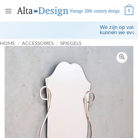
Ga
0
naar
inhoud
We zijn op vakan
kunnen we eventu
HOME
/
ACCESSOIRES
/
SPIEGELS