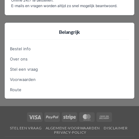
Online 24/7 te bestellen.
E-mails en vragen worden altijd zo snel mogelijk beantwoord.
Belangrijk
Bestel info
Over ons
Stel een vraag
Voorwaarden
Route
Visa
PayPal
Stripe
MasterCard
Cash
On
STEL EEN VRAAG
ALGEMENE-VOORWAARDEN
DISCLAIMER
Delivery
PRIVACY-POLICY