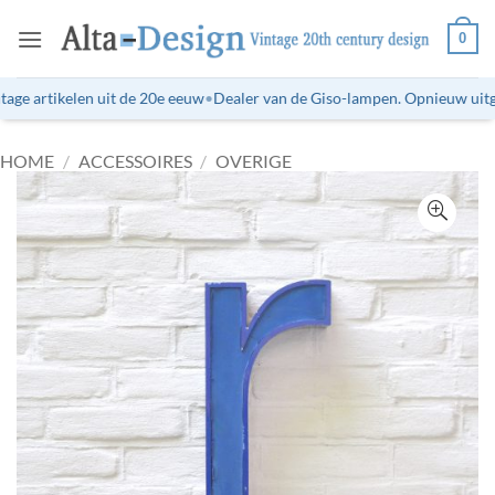
Ga
0
naar
inhoud
ge artikelen uit de 20e eeuw
•
Dealer van de Giso-lampen. Opnieuw uitgeb
HOME
/
ACCESSOIRES
/
OVERIGE