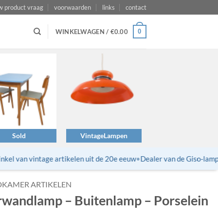
w product vraag
voorwaarden
links
contact
0
WINKELWAGEN /
€
0.00
Sold
VintageLampen
l van vintage artikelen uit de 20e eeuw
•
Dealer van de Giso-lampen
DKAMER ARTIKELEN
andlamp – Buitenlamp – Porselein