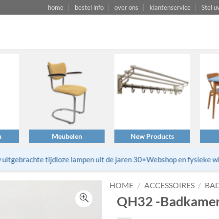
home
bestel info
over ons
klantenservice
Stel u
n
Meubelen
New Products
gebrachte tijdloze lampen uit de jaren 30
•
Webshop en fysieke winke
HOME
/
ACCESSOIRES
/
BA
QH32 -Badkamerw