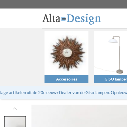
Ga
naar
inhoud
Accessoires
GISO lampe
ge artikelen uit de 20e eeuw
•
Dealer van de Giso-lampen. Opnieuw uit