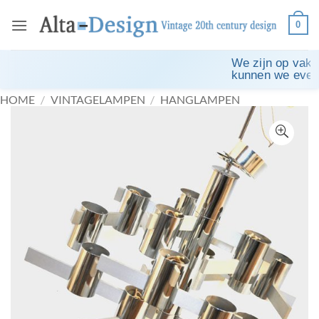
Ga
0
naar
inhoud
We zijn op vakan
kunnen we eventu
HOME
/
VINTAGELAMPEN
/
HANGLAMPEN