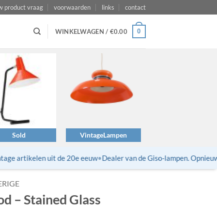
w product vraag
voorwaarden
links
contact
0
WINKELWAGEN /
€
0.00
Sold
VintageLampen
ge artikelen uit de 20e eeuw
•
Dealer van de Giso-lampen. Opnieuw ui
ERIGE
od – Stained Glass