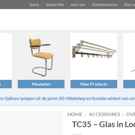
home
bestel info
over ons
klantenservice
Stel u
n
Meubelen
New Products
ijdloze lampen uit de jaren 30
•
Webshop en fysieke winkel van vinta
HOME
/
ACCESSOIRES
/
OV
TC35 – Glas in Lo