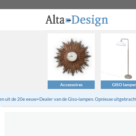
Ga
naar
inhoud
Accessoires
GISO lampe
 uit de 20e eeuw
•
Dealer van de Giso-lampen. Opnieuw uitgebrachte t