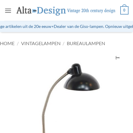
Ga
0
naar
inhoud
e artikelen uit de 20e eeuw
•
Dealer van de Giso-lampen. Opnieuw uitgebr
HOME
/
VINTAGELAMPEN
/
BUREAULAMPEN