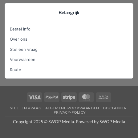
Belangrijk
Bestel info
Over ons
Stel een vraag
Voorwaarden
Route
Visa
PayPal
Stripe
MasterCard
Cash
On
STEL EEN VRAAG
ALGEMENE-VOORWAARDEN
DISCLAIMER
Delivery
PRIVACY-POLICY
Copyright 2025 © SWOP Media. Powered by SWOP Media