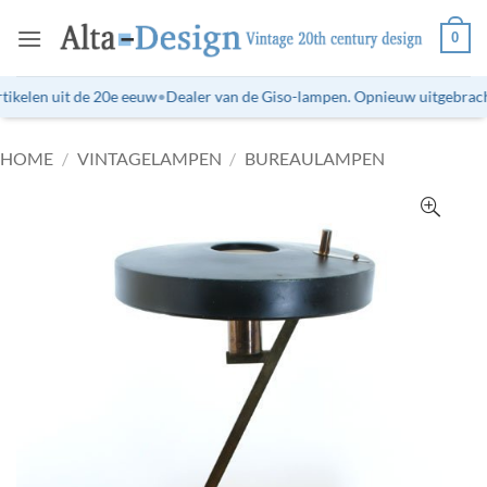
Ga
0
naar
inhoud
ikelen uit de 20e eeuw
•
Dealer van de Giso-lampen. Opnieuw uitgebrachte
HOME
/
VINTAGELAMPEN
/
BUREAULAMPEN