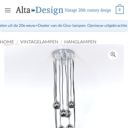
Ga
0
naar
inhoud
len uit de 20e eeuw
•
Dealer van de Giso-lampen. Opnieuw uitgebrachte ti
HOME
/
VINTAGELAMPEN
/
HANGLAMPEN