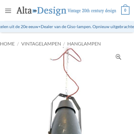
Ga
0
naar
inhoud
len uit de 20e eeuw
•
Dealer van de Giso-lampen. Opnieuw uitgebrachte ti
HOME
/
VINTAGELAMPEN
/
HANGLAMPEN