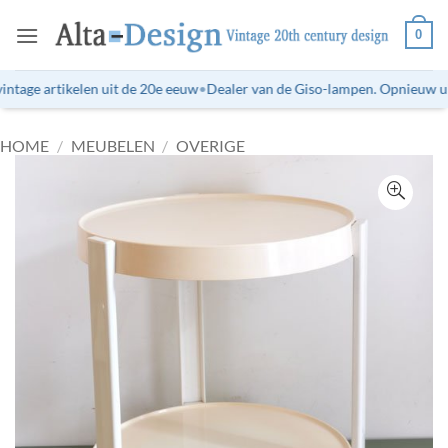
Ga
0
naar
inhoud
tage artikelen uit de 20e eeuw
•
Dealer van de Giso-lampen. Opnieuw uitg
HOME
/
MEUBELEN
/
OVERIGE