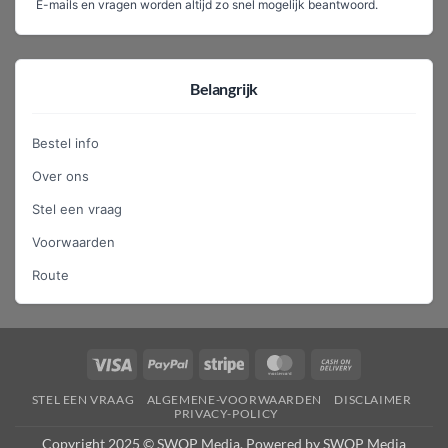
E-mails en vragen worden altijd zo snel mogelijk beantwoord.
Belangrijk
Bestel info
Over ons
Stel een vraag
Voorwaarden
Route
Visa
PayPal
Stripe
MasterCard
Cash
On
STEL EEN VRAAG
ALGEMENE-VOORWAARDEN
DISCLAIMER
Delivery
PRIVACY-POLICY
Copyright 2025 © SWOP Media. Powered by SWOP Media