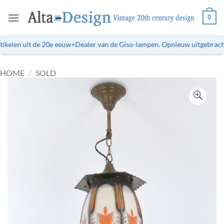
Ga
0
naar
inhoud
ikelen uit de 20e eeuw
•
Dealer van de Giso-lampen. Opnieuw uitgebrachte 
HOME
/
SOLD