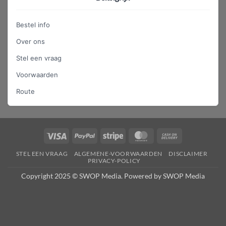
Bestel info
Over ons
Stel een vraag
Voorwaarden
Route
Visa
PayPal
Stripe
MasterCard
Cash
On
STEL EEN VRAAG
ALGEMENE-VOORWAARDEN
DISCLAIMER
Delivery
PRIVACY-POLICY
Copyright 2025 © SWOP Media. Powered by SWOP Media