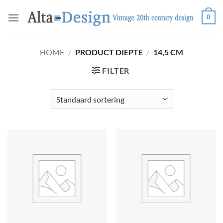
Ga
0
naar
inhoud
HOME
/
PRODUCT DIEPTE
/
14,5 CM
FILTER