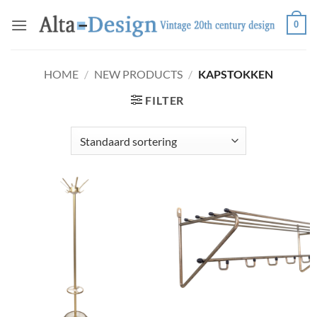
Ga
0
naar
inhoud
HOME
/
NEW PRODUCTS
/
KAPSTOKKEN
FILTER