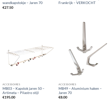
wandkapstokje – Jaren 70
Frankrijk – VERKOCHT
€
27.50
ACCESSOIRES
ACCESSOIRES
MB03 – Kapstok jaren 50 –
MB49 – Aluminium haken –
Artimeta – Pilastro stijl
Jaren 70
€
195.00
€
8.00