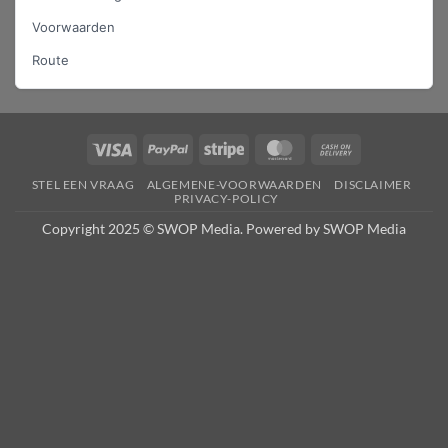
Voorwaarden
Route
Visa
PayPal
Stripe
MasterCard
Cash
On
STEL EEN VRAAG
ALGEMENE-VOORWAARDEN
DISCLAIMER
Delivery
PRIVACY-POLICY
Copyright 2025 © SWOP Media. Powered by SWOP Media