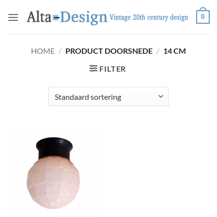
Ga
0
naar
inhoud
HOME
/
PRODUCT DOORSNEDE
/
14 CM
FILTER