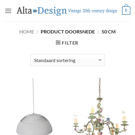
Ga
0
naar
inhoud
HOME
/
PRODUCT DOORSNEDE
/
50 CM
FILTER