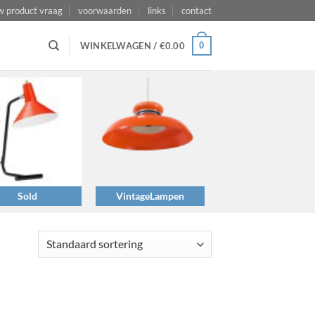
w product vraag
voorwaarden
links
contact
0
WINKELWAGEN /
€
0.00
Sold
VintageLampen