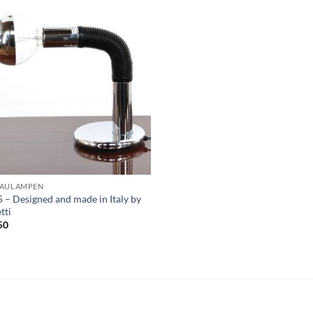
AULAMPEN
 – Designed and made in Italy by
tti
50