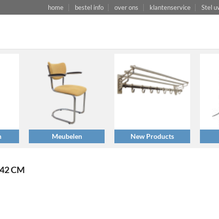
home
bestel info
over ons
klantenservice
Stel u
n
Meubelen
New Products
 42 CM