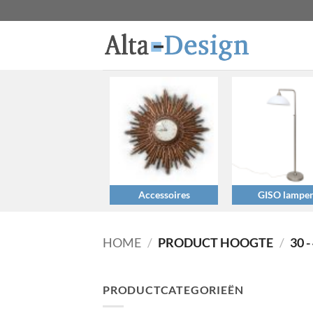
Ga
naar
inhoud
Accessoires
GISO lampe
HOME
/
PRODUCT HOOGTE
/
30 -
PRODUCTCATEGORIEËN