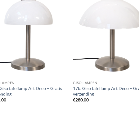
 LAMPEN
GISO LAMPEN
 Giso tafellamp Art Deco – Gratis
17b. Giso tafellamp Art Deco – Gr
ending
verzending
.00
€
280.00