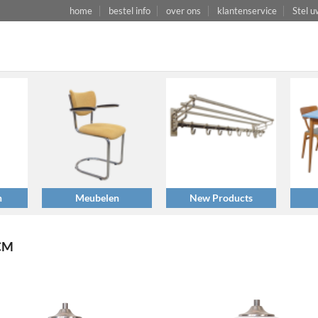
home
bestel info
over ons
klantenservice
Stel u
n
Meubelen
New Products
CM