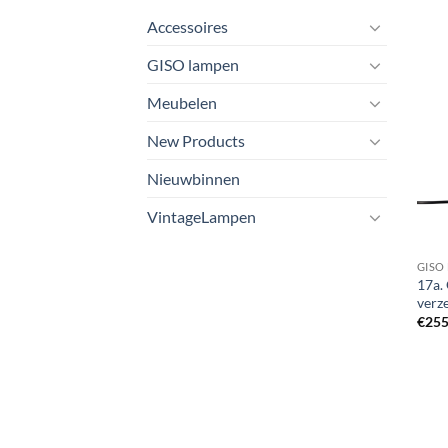
Accessoires
GISO lampen
Meubelen
New Products
Nieuwbinnen
VintageLampen
GISO
17a.
verz
€
255