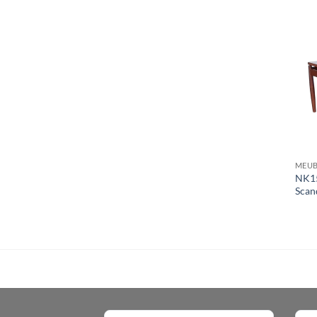
MEUB
NK15
Scan