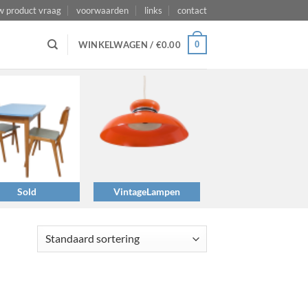
w product vraag
voorwaarden
links
contact
0
WINKELWAGEN /
€
0.00
Sold
VintageLampen