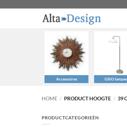
Ga
naar
inhoud
Accessoires
GISO lampe
HOME
/
PRODUCT HOOGTE
/
39 
PRODUCTCATEGORIEËN