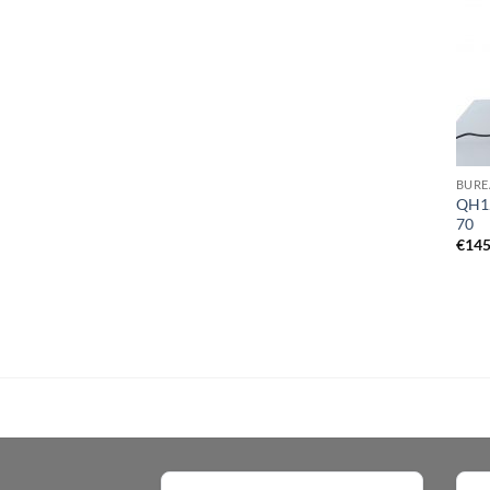
BURE
QH12
70
€
145