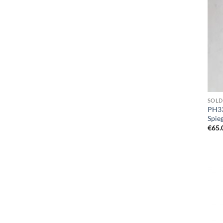
SOLD
PH33
Spie
€
65.