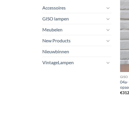
Accessoires
GISO lampen
Meubelen
New Products
Nieuwbinnen
VintageLampen
GISO
04a- 
opaal
€
312