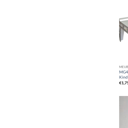
MEUB
MG44
Kind
€
1,7