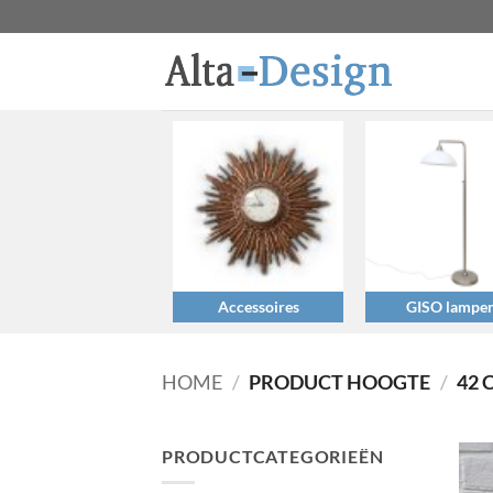
Ga
naar
inhoud
Accessoires
GISO lampe
HOME
/
PRODUCT HOOGTE
/
42 
PRODUCTCATEGORIEËN