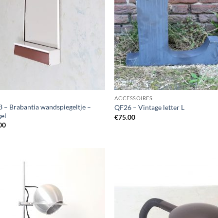
ACCESSOIRES
 – Brabantia wandspiegeltje –
QF26 – Vintage letter L
gel
€
75.00
00