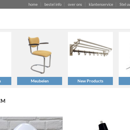
home
bestel info
over ons
klantenservice
Stel u
n
Meubelen
New Products
CM