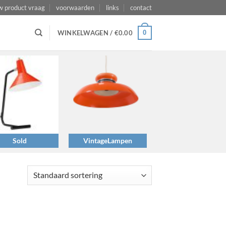
w product vraag
voorwaarden
links
contact
0
WINKELWAGEN /
€
0.00
Sold
VintageLampen