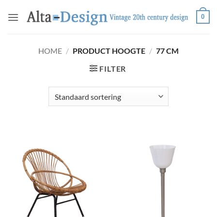
Ga
0
naar
inhoud
HOME
/
PRODUCT HOOGTE
/
77 CM
FILTER